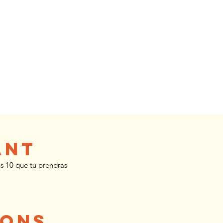
ant
ns 10 que tu prendras
ions