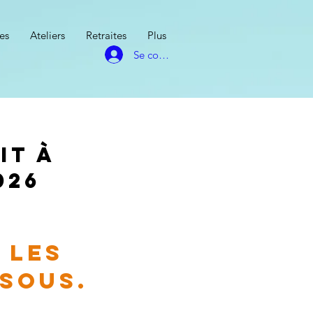
es
Ateliers
Retraites
Plus
Se connecter
it à
026
 les
ssous.