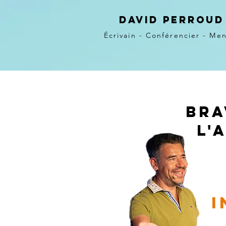
David Perroud
Écrivain - Conférencier - Me
bra
l'
i