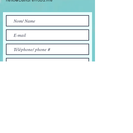
hello@DavidPerroud.me
Envoyer